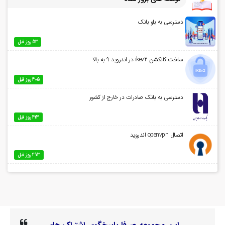
دسترسی به بلو بانک
53 روز قبل
ساخت کانکشن ikev2 در اندروید 9 به بالا
405 روز قبل
دسترسی به بانک صادرات در خارج از کشور
423 روز قبل
اتصال openvpn اندروید
473 روز قبل