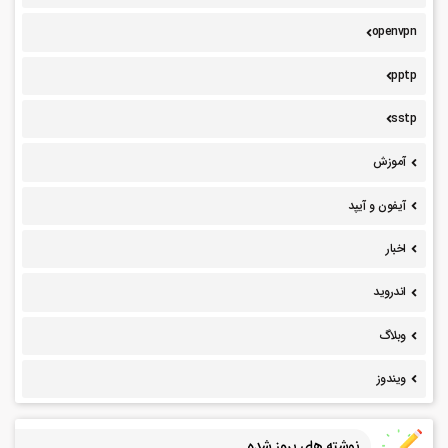
openvpn
pptp
sstp
آموزش
آیفون و آیپد
اخبار
اندروید
وبلاگ
ویندوز
نوشته های بروز شده