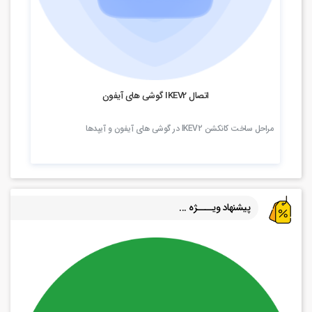
5.32k بازدید
اتصال IKEV2 گوشی های آیفون
مراحل ساخت کانکشن IKEV2 در گوشی های آیفون و آیپدها
پیشنهاد ویــــژه ...