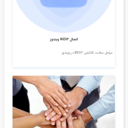
4.92k بازدید
اتصال IKEV2 ویندوز
مراحل ساخت کانکشن IKEV2 در ویندوز