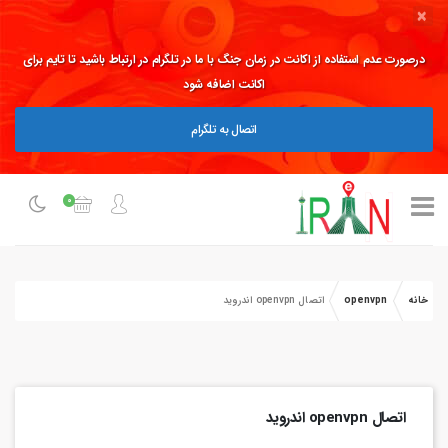
×
درصورت عدم استفاده از اکانت در زمان جنگ با ما در تلگرام در ارتباط باشید تا تایم برای
اکانت اضافه شود
اتصال به تلگرام
0
خانه
openvpn
اتصال openvpn اندروید
اتصال openvpn اندروید