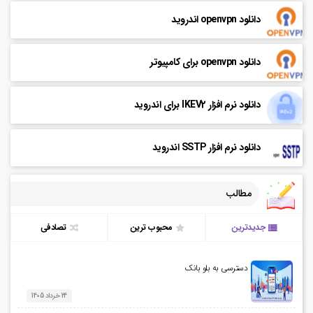
دانلود openvpn اندروید
دانلود openvpn برای کامپیوتر
دانلود نرم افزار IKEV2 برای اندروید
دانلود نرم افزار SSTP اندروید
مطالب
جدیدترین
محبوب ترین
تصادفی
دسترسی به بلو بانک
24 خرداد 1405