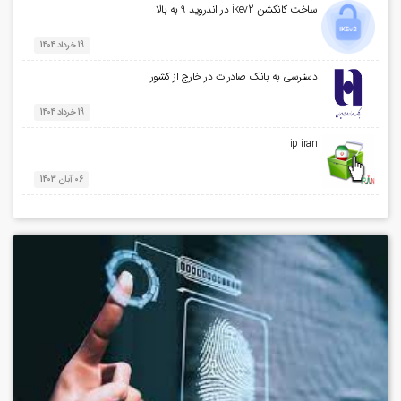
ساخت کانکشن ikev2 در اندروید 9 به بالا
19 خرداد 1404
دسترسی به بانک صادرات در خارج از کشور
19 خرداد 1404
ip iran
06 آبان 1403