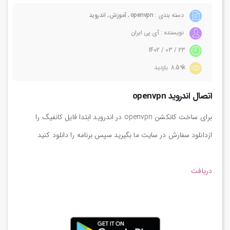
دسته بندی :
openvpn
,
آموزش
,
اندروید
نویسنده : آی پی ایران
23 / 03 / 1402
8.59k بازدید
اتصال اندروید openvpn
برای ساخت کانکشن openvpn در اندروید ابتدا فایل کانفیگ را
ازدانلود سفارش در سایت ما بگیرید سپس برنامه را دانلود کنید
دریافت