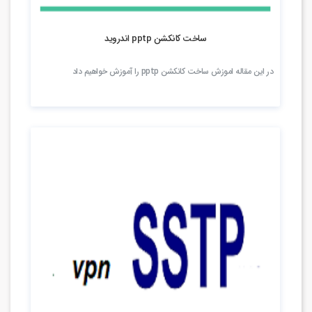
11.47k بازدید
ساخت کانکشن pptp اندروید
در این مقاله اموزش ساخت کانکشن pptp را آموزش خواهیم داد