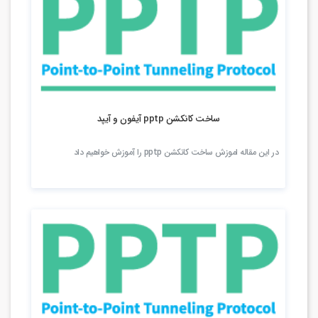
3.02k بازدید
ساخت کانکشن pptp آیفون و آیپد
در این مقاله اموزش ساخت کانکشن pptp را آموزش خواهیم داد