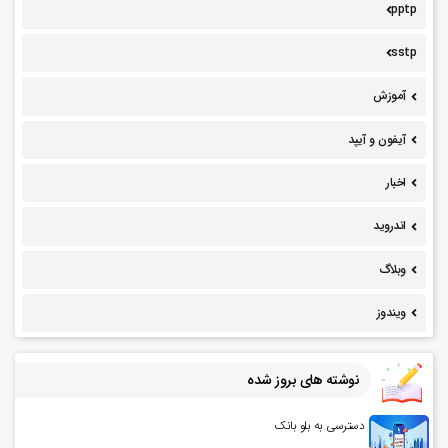
pptp
sstp
آموزش
آیفون و آیپد
اخبار
اندروید
وبلاگ
ویندوز
نوشته های بروز شده
دسترسی به بلو بانک