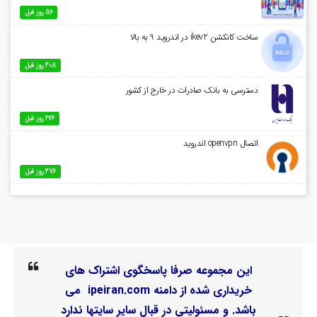
56 روز قبل
ساخت کانکشن ikev2 در اندروید 9 به بالا
408 روز قبل
دسترسی به بانک صادرات در خارج از کشور
426 روز قبل
اتصال openvpn اندروید
476 روز قبل
این مجموعه صرفا پاسخگوی اشتراک های
خریداری شده از دامنه ipeiran.com می
باشد. و مسئولیتی در قبال سایر سایتها ندارد