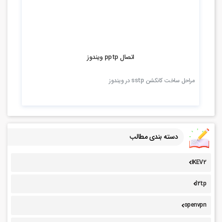
3.04k بازدید
اتصال pptp ویندوز
مراحل ساخت کانکشن sstp در ویندوز
دسته بندی مطالب
IKEV2
l2tp
openvpn