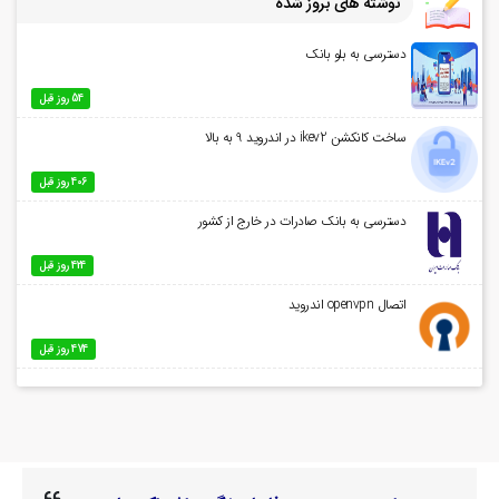
نوشته های بروز شده
دسترسی به بلو بانک
54 روز قبل
ساخت کانکشن ikev2 در اندروید 9 به بالا
406 روز قبل
دسترسی به بانک صادرات در خارج از کشور
424 روز قبل
اتصال openvpn اندروید
474 روز قبل