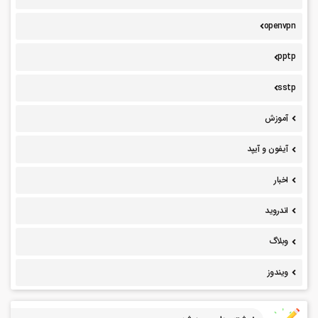
openvpn
pptp
sstp
آموزش
آیفون و آیپد
اخبار
اندروید
وبلاگ
ویندوز