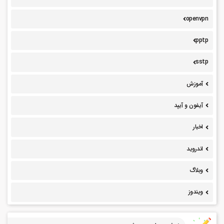
openvpn
pptp
sstp
آموزش
آیفون و آیپد
اخبار
اندروید
وبلاگ
ویندوز