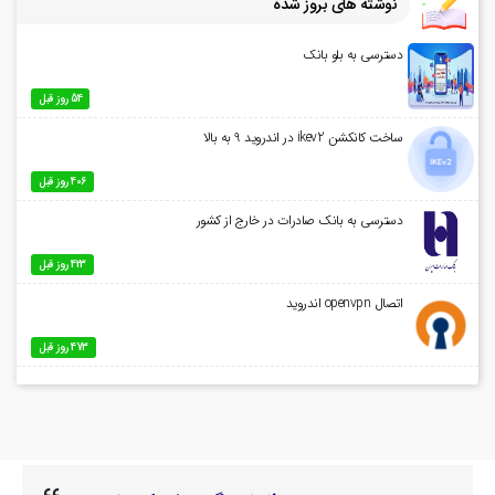
نوشته های بروز شده
دسترسی به بلو بانک
54 روز قبل
ساخت کانکشن ikev2 در اندروید 9 به بالا
406 روز قبل
دسترسی به بانک صادرات در خارج از کشور
423 روز قبل
اتصال openvpn اندروید
473 روز قبل