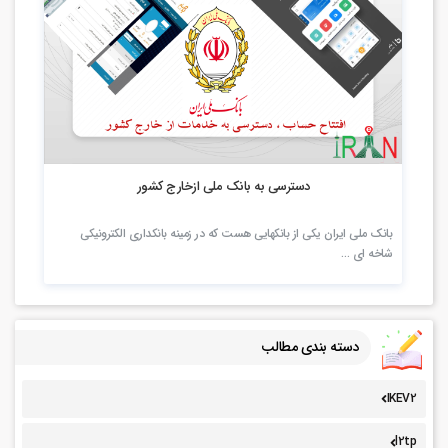
2.67k بازدید
دسترسی به بانک ملی ازخارج کشور
بانک ملی ایران یکی از بانکهایی هست که در زمینه بانکداری الکترونیکی
شاخه ای …
دسته بندی مطالب
IKEV2
l2tp