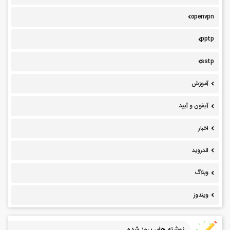
openvpn
pptp
sstp
آموزش
آیفون و آیپد
اخبار
اندروید
وبلاگ
ویندوز
نوشته های بروز شده