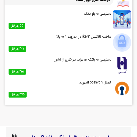
دسترسی به بلو بانک
55 روز قبل
ساخت کانکشن ikev2 در اندروید 9 به بالا
407 روز قبل
دسترسی به بانک صادرات در خارج از کشور
425 روز قبل
اتصال openvpn اندروید
475 روز قبل