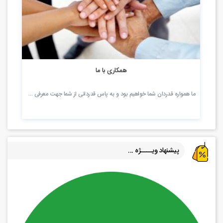
2.44k بازدید
همکاری با ما
ما همواره قدردان شما خواهیم بود و به پاس قدردانی از شما جهت معرفی …
پیشنهاد ویــــژه ...