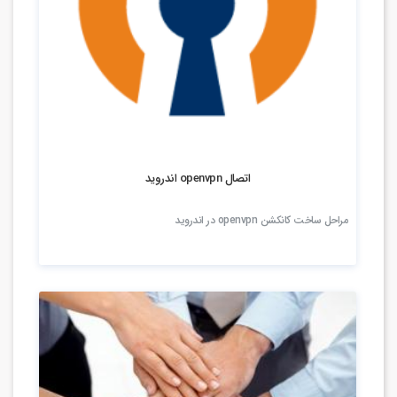
8.61k بازدید
اتصال openvpn اندروید
مراحل ساخت کانکشن openvpn در اندروید