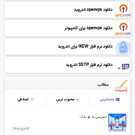
دانلود openvpn اندروید
دانلود openvpn برای کامپیوتر
دانلود نرم افزار IKEV2 برای اندروید
دانلود نرم افزار SSTP اندروید
مطالب
جدیدترین
محبوب ترین
تصادفی
دسترسی به بلو بانک
24 خرداد 1405