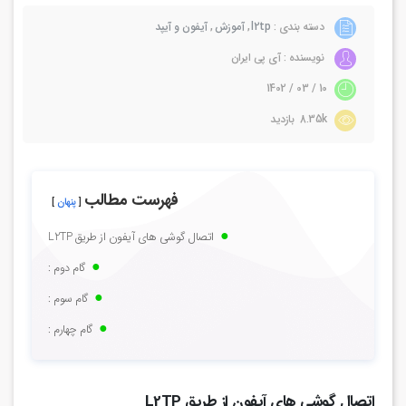
دسته بندی :
l2tp
,
آموزش
,
آیفون و آیپد
نویسنده : آی پی ایران
10 / 03 / 1402
8.35k بازدید
فهرست مطالب
پنهان
اتصال گوشی های آیفون از طریق L2TP
گام دوم :
گام سوم :
گام چهارم :
اتصال گوشی های آیفون از طریق L2TP