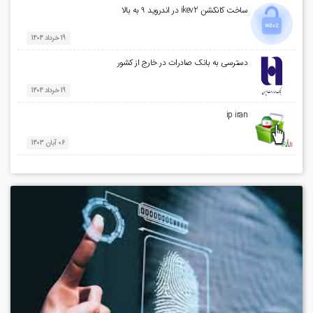
ساخت کانکشن ikev2 در اندروید 9 به بالا
19 خرداد 1404
دسترسی به بانک صادرات در خارج از کشور
19 خرداد 1404
ip iran
06 آبان 1403