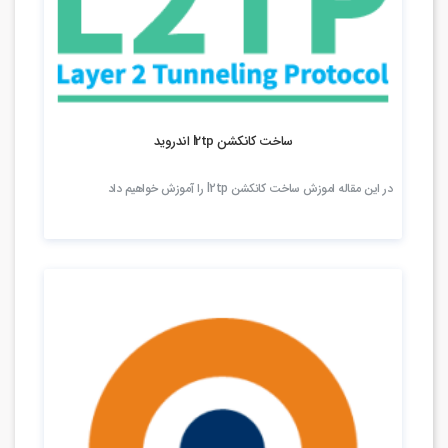
19.84k بازدید
ساخت کانکشن l2tp اندروید
در این مقاله اموزش ساخت کانکشن l2tp را آموزش خواهیم داد