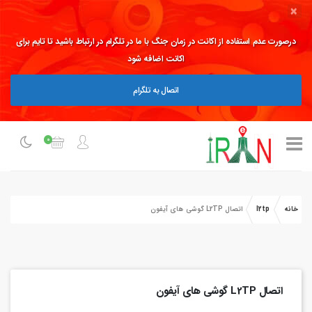
×
درصورت عدم استفاده از اکانت در زمان جنگ با ما در تلگرام در ارتباط باشید تا تایم برای
اکانت اضافه شود
اتصال به تلگرام
0
خانه
l2tp
اتصال L2TP گوشی های آیفون
اتصال L2TP گوشی های آیفون