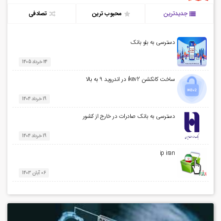
جدیدترین
محبوب ترین
تصادفی
دسترسی به بلو بانک
24 خرداد 1405
ساخت کانکشن ikev2 در اندروید 9 به بالا
19 خرداد 1404
دسترسی به بانک صادرات در خارج از کشور
19 خرداد 1404
ip iran
06 آبان 1403